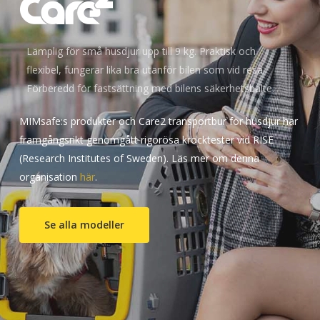
Lämplig för små husdjur upp till 9 kg. Praktisk och
flexibel, fungerar lika bra utanför bilen som vid resa.
Förberedd för fastsättning med bilens säkerhetsbälte.
MIMsafe:s produkter och Care2 transportbur för husdjur har
framgångsrikt genomgått rigorösa krocktester vid RISE
(Research Institutes of Sweden). Läs mer om denna
organisation
här
.
Se alla modeller