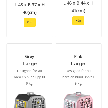
L 48 x B 44 x H
L 48 x B 37 x H
41(cm)
40(cm)
Köp
Köp
Grey
Pink
Large
Large
Designad för att
Designad för att
bära en hund upp till
bära en hund upp till
9 kg.
9 kg.