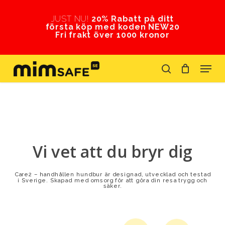
Skip
to
JUST NU!
20% Rabatt på ditt
första köp med koden NEW20
Close
main
Fri frakt över 1000 kronor
Menu
content
Menu
search
Vi vet att du bryr dig
Care2 – handhållen hundbur är designad, utvecklad och testad
i Sverige. Skapad med omsorg för att göra din resa trygg och
säker.