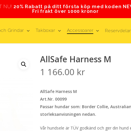
T NU!
20% Rabatt på ditt första köp med koden N
Fri frakt över 1000 kronor
och Grindar
Takboxar
Accessoarer
Reservdela
AllSafe Harness M
1 166.00
kr
AllSafe Harness M
Art.Nr. 00099
Passar hundar som: Border Collie, Australia
storleksanvisningen nedan.
Vår hundsele är TÜV godkänd och ger din hund e