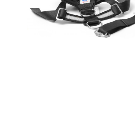
Hit enter to search or ESC to close