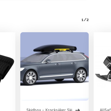
1/2
Skidbox – Krocksäker Skidbox
AllSa