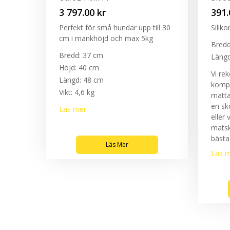
3 797.00
kr
391
Perfekt för små hundar upp till 30
Silik
cm i mankhöjd och max 5kg
Bredd
Bredd: 37 cm
Längd
Höjd: 40 cm
Vi re
Längd: 48 cm
kompl
Vikt: 4,6 kg
matta 
en sk
Läs mer
eller 
matsk
bästa
Läs Mer
Läs 