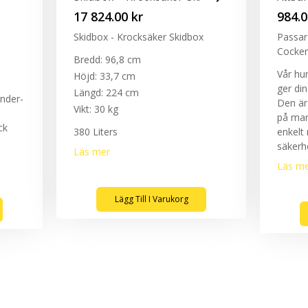
17 824.00
kr
984.
Skidbox - Krocksäker Skidbox
Passar
Cocker
Bredd: 96,8 cm
Vår hu
Höjd: 33,7 cm
ger di
Längd: 224 cm
under-
Den är
Vikt: 30 kg
på ma
ck
380 Liters
enkelt 
säkerh
Läs mer
Läs m
Lägg Till I Varukorg