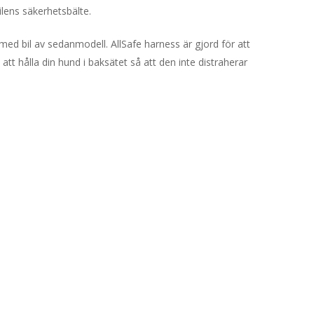
lens säkerhetsbälte.
med bil av sedanmodell. AllSafe harness är gjord för att
tt hålla din hund i baksätet så att den inte distraherar