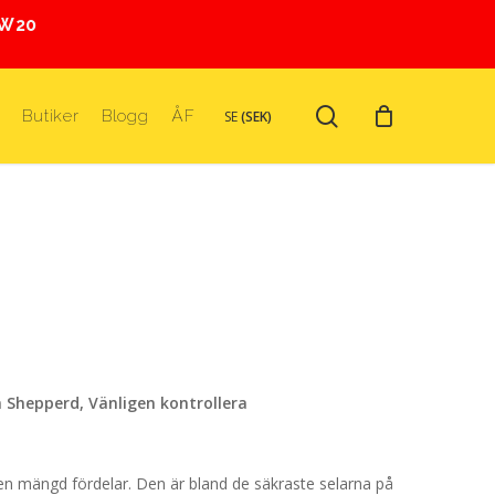
EW20
search
r
Butiker
Blogg
ÅF
SE
(SEK)
n Shepperd, Vänligen kontrollera
n mängd fördelar. Den är bland de säkraste selarna på