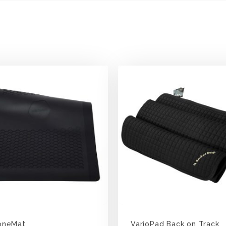
coneMat
VarioPad Back on Track