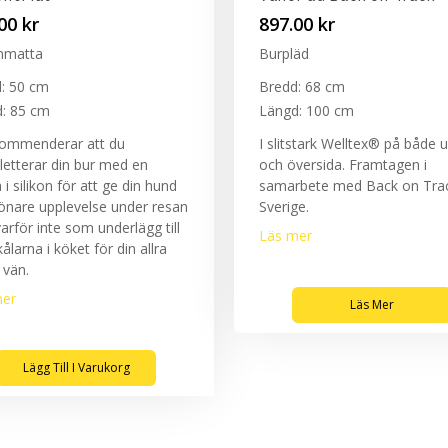
.00
kr
897.00
kr
onmatta
Burpläd
: 50 cm
Bredd: 68 cm
: 85 cm
Längd: 100 cm
kommenderar att du
I slitstark Welltex® på både 
etterar din bur med en
och översida. Framtagen i
i silikon för att ge din hund
samarbete med Back on Tra
önare upplevelse under resan
Sverige.
varför inte som underlägg till
Läs mer
ålarna i köket för din allra
 vän.
mer
Läs Mer
Lägg Till I Varukorg