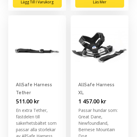
Lägg Till I Varukorg
Läs Mer
AllSafe Harness
AllSafe Harness
Tether
XL
511.00
kr
1 457.00
kr
En extra Tether,
Passar hundar som:
fästdelen till
Great Dane,
säkerhetsbältet som
Newfoundland,
passar alla storlekar
Bernese Mountain
av AllSafe Harness.
Dog.