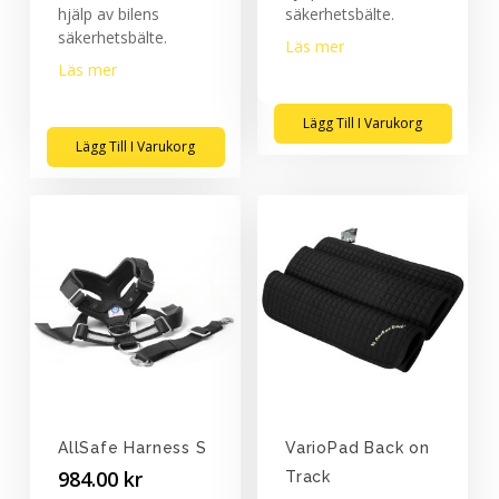
hjälp av bilens
säkerhetsbälte.
säkerhetsbälte.
Läs mer
Läs mer
Lägg Till I Varukorg
Lägg Till I Varukorg
AllSafe Harness S
VarioPad Back on
984.00
kr
Track