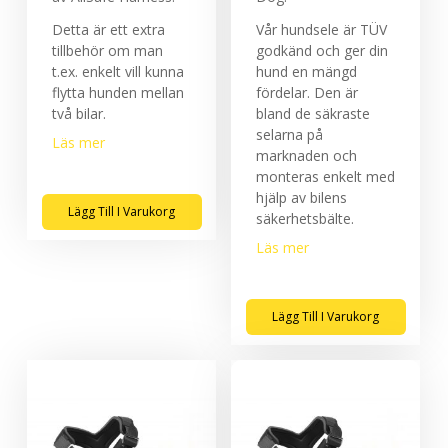
Detta är ett extra
Vår hundsele är TÜV
tillbehör om man
godkänd och ger din
t.ex. enkelt vill kunna
hund en mängd
flytta hunden mellan
fördelar. Den är
två bilar.
bland de säkraste
selarna på
Läs mer
marknaden och
monteras enkelt med
hjälp av bilens
Lägg Till I Varukorg
säkerhetsbälte.
Läs mer
Lägg Till I Varukorg