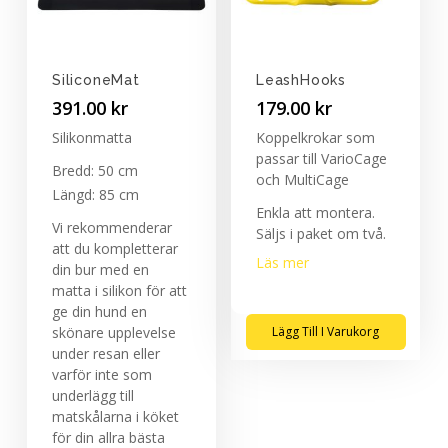
SiliconeMat
LeashHooks
391.00
kr
179.00
kr
Silikonmatta
Koppelkrokar som
passar till VarioCage
Bredd: 50 cm
och MultiCage
Längd: 85 cm
Enkla att montera.
Vi rekommenderar
Säljs i paket om två.
att du kompletterar
Läs mer
din bur med en
matta i silikon för att
ge din hund en
skönare upplevelse
Lägg Till I Varukorg
under resan eller
varför inte som
underlägg till
matskålarna i köket
för din allra bästa