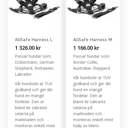
AllSafe Harness L
AllSafe Harness M
1 326.00
kr
1 166.00
kr
Passar hundar som:
Passar hundar som:
Dobermann, German
Border Collie,
Shepherd, Rottweiler,
Australian Shepperd.
Labrador.
Vår hundsele är TÜV
Vår hundsele är TÜV
godkänd och ger din
godkänd och ger din
hund en mängd
hund en mängd
fördelar. Den är
fördelar. Den är
bland de säkraste
bland de säkraste
selarna på
selarna på
marknaden och
marknaden och
monteras enkelt med
monteras enkelt med
hjälp av bilens