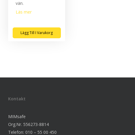
vän.
Läs mer
Lägg Till I Varukorg
Kontakt
MIMsafe
Org.Nr. 556273-8814
Telefon: 010 – 55 00 450