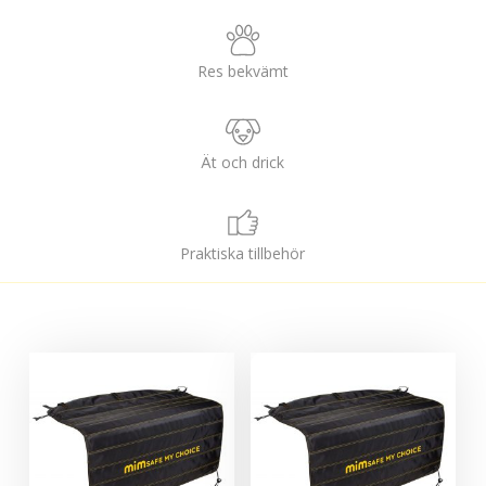
Res bekvämt
Ät och drick
Praktiska tillbehör