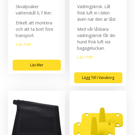
Skvalpsäker
Vädringskrok. Låt
vattenskål 0,7 liter.
frisk luft in i bilen
även när den är låst
Enkelt att montera
och att ta bort före
Med vår låsbara
transport.
vädringskrok får din
hund frisk luft via
Läs mer
bagageluckan.
Läs mer
Läs Mer
Lägg Till I Varukorg