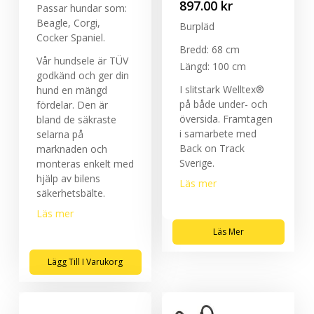
897.00
kr
Passar hundar som:
Beagle, Corgi,
Burpläd
Cocker Spaniel.
Bredd: 68 cm
Vår hundsele är TÜV
Längd: 100 cm
godkänd och ger din
I slitstark Welltex®
hund en mängd
på både under- och
fördelar. Den är
översida. Framtagen
bland de säkraste
i samarbete med
selarna på
Back on Track
marknaden och
Sverige.
monteras enkelt med
hjälp av bilens
Läs mer
säkerhetsbälte.
Läs mer
Läs Mer
Lägg Till I Varukorg