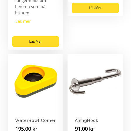
fungerar lika bra
hemma som på
Läs Mer
bilturen.
Läs mer
Läs Mer
WaterBowl Corner
AiringHook
195.00
kr
91.00
kr