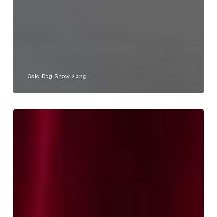
Oslo Dog Show 2025
Möt
oss
på
MyDOG
3-
6
januari
2025